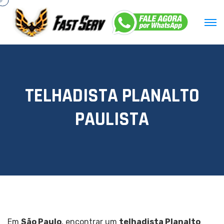
T
E
L
H
A
D
I
S
T
A
P
L
A
N
A
L
T
O
P
A
U
L
I
S
T
A
Em
São Paulo
, encontrar um
telhadista Planalto