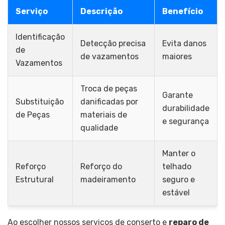
Serviço
Descrição
Benefício
Identificação
Detecção precisa
Evita danos
de
de vazamentos
maiores
Vazamentos
Troca de peças
Garante
Substituição
danificadas por
durabilidade
de Peças
materiais de
e segurança
qualidade
Manter o
Reforço
Reforço do
telhado
Estrutural
madeiramento
seguro e
estável
Ao escolher nossos serviços de conserto e
reparo de